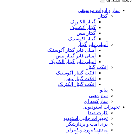
ساز و ادوات موسیقی
گیتار
گیتار الکتریک
گیتار کلاسیک
گیتار بیس
گیتار آکوستیک
آمپلی فایر گیتار
آمپلی فایر گیتار آکوستیک
آمپلی فایر گیتار بیس
آمپلی فایر گیتار الکتریک
افکت گیتار
افکت گیتار آکوستیک
افکت گیتار بیس
افکت گیتار الکتریک
پیانو
ساز دهنی
ساز کوبه ای
تجهیزات استودیویی
کارت صدا
تجهیزات جانبی استودیو
پری آمپ و پردازشگر
میدی کیبورد و کنترلر