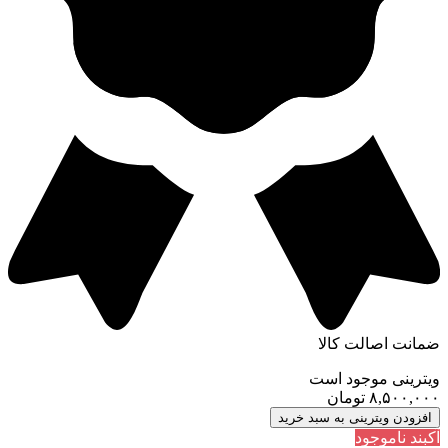
ضمانت اصالت کالا
ویترینی موجود است
٨,۵٠٠,٠٠٠
تومان
افزودن ویترینی به سبد خرید
آکبند ناموجود