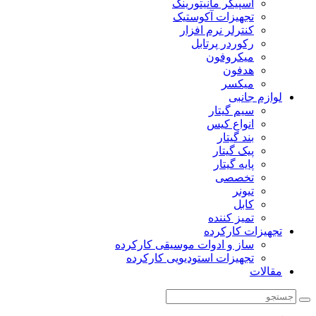
اسپیکر مانیتورینگ
تجهیزات آکوستیک
کنترلر نرم افزار
رکوردر پرتابل
میکروفون
هدفون
میکسر
لوازم جانبی
سیم گیتار
انواع کیس
بند گیتار
پیک گیتار
پایه گیتار
تخصصی
تیونر
کابل
تمیز کننده
تجهیزات کارکرده
ساز و ادوات موسیقی کارکرده
تجهیزات استودیویی کارکرده
مقالات