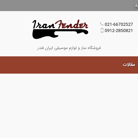
د
021-66702527
0912-2850821
فروشگاه ساز و لوازم موسیقی ایران فندر
مقالات