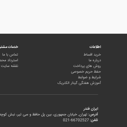
اطلاعات
خدمات مشتر
خرید اقساط
تماس با ما
درباره ما
استرداد مح
روش های پرداخت
نقشه سایت
حفظ حریم خصوصی
شرایط و ضوابط
آموزش هفتگی گیتار الکتریک
ایران فندر
آدرس:
تهران, خیابان جمهوری، بین پل حافظ و سی تیر، نبش کوچه ی کیخسرو شاهرخ
تلفن:
021-66702527