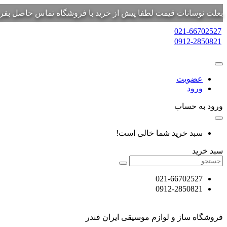
بعلت نوسانات قیمت لطفا پیش از خرید با فروشگاه تماس حاصل بفرم
021-66702527
0912-2850821
عضویت
ورود
ورود به حساب
سبد خرید شما خالی است!
سبد خرید
021-66702527
0912-2850821
فروشگاه ساز و لوازم موسیقی ایران فندر