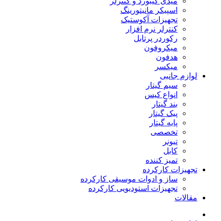
میدی کیبورد و کنترلر
اسپیکر مانیتورینگ
تجهیزات آکوستیک
کنترلر نرم افزار
رکوردر پرتابل
میکروفون
هدفون
میکسر
لوازم جانبی
سیم گیتار
انواع کیس
بند گیتار
پیک گیتار
پایه گیتار
تخصصی
تیونر
کابل
تمیز کننده
تجهیزات کارکرده
ساز و ادوات موسیقی کارکرده
تجهیزات استودیویی کارکرده
مقالات