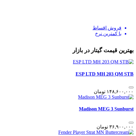
فروش اقساط
با کمترین نرخ
بهترین قیمت گیتار در بازار
ESP LTD MH 203 QM STB
١۴٨,۶٠٠,٠٠٠
تومان
Madison MEG 3 Sunburst
٣۶,٩٠٠,٠٠٠
تومان