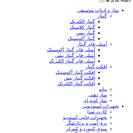
ساز و ادوات موسیقی
گیتار
گیتار الکتریک
گیتار کلاسیک
گیتار بیس
گیتار آکوستیک
آمپلی فایر گیتار
آمپلی فایر گیتار آکوستیک
آمپلی فایر گیتار بیس
آمپلی فایر گیتار الکتریک
افکت گیتار
افکت گیتار آکوستیک
افکت گیتار بیس
افکت گیتار الکتریک
پیانو
ساز دهنی
ساز کوبه ای
تجهیزات استودیویی
کارت صدا
تجهیزات جانبی استودیو
پری آمپ و پردازشگر
میدی کیبورد و کنترلر