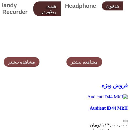
Handy
Headphone
هدفون
هندی
Recorder
ریکوردر
مشاهده بیشتر
مشاهده بیشتر
فروش ویژه
Audient iD44 MkII
١١۴,٠٠٠,٠٠٠
تومان