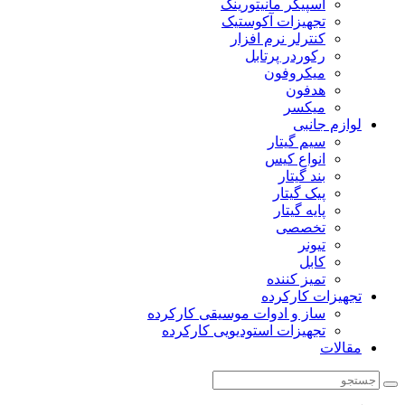
اسپیکر مانیتورینگ
تجهیزات آکوستیک
کنترلر نرم افزار
رکوردر پرتابل
میکروفون
هدفون
میکسر
لوازم جانبی
سیم گیتار
انواع کیس
بند گیتار
پیک گیتار
پایه گیتار
تخصصی
تیونر
کابل
تمیز کننده
تجهیزات کارکرده
ساز و ادوات موسیقی کارکرده
تجهیزات استودیویی کارکرده
مقالات