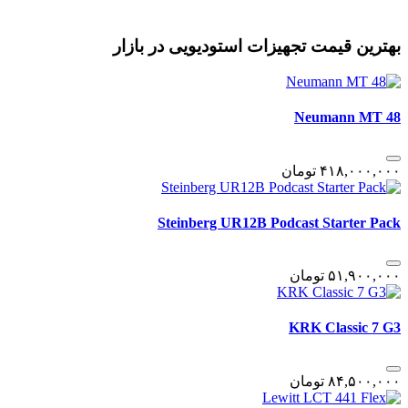
بهترین قیمت تجهیزات استودیویی در بازار
Neumann MT 48
۴١٨,٠٠٠,٠٠٠
تومان
Steinberg UR12B Podcast Starter Pack
۵١,٩٠٠,٠٠٠
تومان
KRK Classic 7 G3
٨۴,۵٠٠,٠٠٠
تومان