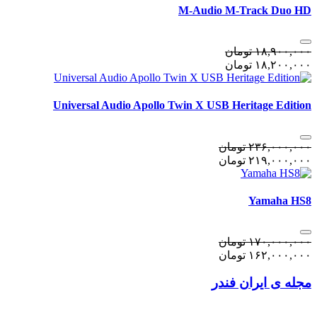
M-Audio M-Track Duo HD
١٨,٩٠٠,٠٠٠
تومان
١٨,٢٠٠,٠٠٠
تومان
Universal Audio Apollo Twin X USB Heritage Edition
٢٣۶,٠٠٠,٠٠٠
تومان
٢١٩,٠٠٠,٠٠٠
تومان
Yamaha HS8
١٧٠,٠٠٠,٠٠٠
تومان
١۶٢,٠٠٠,٠٠٠
تومان
مجله ی ایران فندر