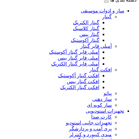
ساز و ادوات موسیقی
گیتار
گیتار الکتریک
گیتار کلاسیک
گیتار بیس
گیتار آکوستیک
آمپلی فایر گیتار
آمپلی فایر گیتار آکوستیک
آمپلی فایر گیتار بیس
آمپلی فایر گیتار الکتریک
افکت گیتار
افکت گیتار آکوستیک
افکت گیتار بیس
افکت گیتار الکتریک
پیانو
ساز دهنی
ساز کوبه ای
تجهیزات استودیویی
کارت صدا
تجهیزات جانبی استودیو
پری آمپ و پردازشگر
میدی کیبورد و کنترلر