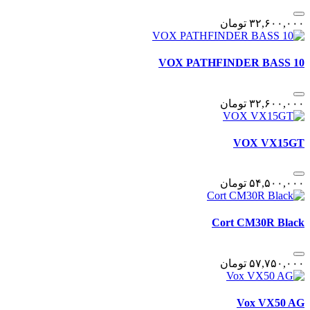
٣٢,۶٠٠,٠٠٠
تومان
VOX PATHFINDER BASS 10
٣٢,۶٠٠,٠٠٠
تومان
VOX VX15GT
۵۴,۵٠٠,٠٠٠
تومان
Cort CM30R Black
۵٧,٧۵٠,٠٠٠
تومان
Vox VX50 AG