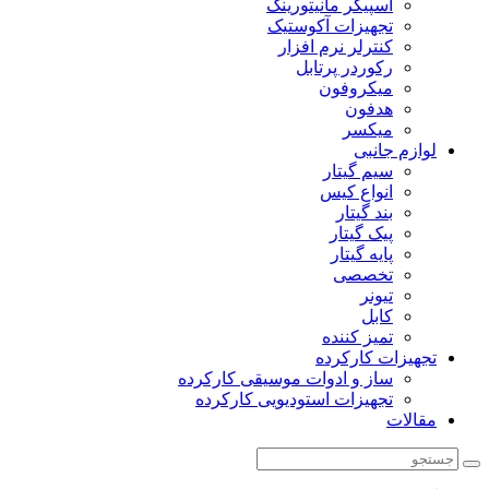
اسپیکر مانیتورینگ
تجهیزات آکوستیک
کنترلر نرم افزار
رکوردر پرتابل
میکروفون
هدفون
میکسر
لوازم جانبی
سیم گیتار
انواع کیس
بند گیتار
پیک گیتار
پایه گیتار
تخصصی
تیونر
کابل
تمیز کننده
تجهیزات کارکرده
ساز و ادوات موسیقی کارکرده
تجهیزات استودیویی کارکرده
مقالات