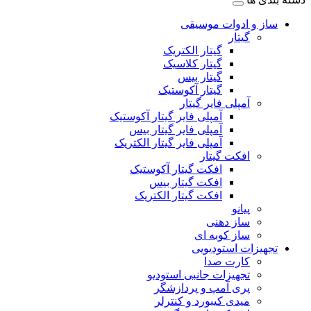
ساز و ادوات موسیقی
گیتار
گیتار الکتریک
گیتار کلاسیک
گیتار بیس
گیتار آکوستیک
آمپلی فایر گیتار
آمپلی فایر گیتار آکوستیک
آمپلی فایر گیتار بیس
آمپلی فایر گیتار الکتریک
افکت گیتار
افکت گیتار آکوستیک
افکت گیتار بیس
افکت گیتار الکتریک
پیانو
ساز دهنی
ساز کوبه ای
تجهیزات استودیویی
کارت صدا
تجهیزات جانبی استودیو
پری آمپ و پردازشگر
میدی کیبورد و کنترلر