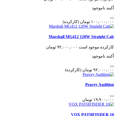
آکبند
ناموجود
١٠٠,٠٠٠,٠٠٠
تومان
(کارکرده)
Marshall MG412 120W Straight Cab
کارکرده
موجود است
٩٢,٠٠٠,٠٠٠
تومان
آکبند
ناموجود
٩٢,٠٠٠,٠٠٠
تومان
(کارکرده)
Peavey Audition
١٩,٩٠٠,٠٠٠
تومان
VOX PATHFINDER 10