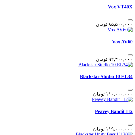
Vox VT40X
٨۵,۵٠٠,٠٠٠
تومان
Vox AV60
٩٢,۴٠٠,٠٠٠
تومان
Blackstar Studio 10 EL34
١١٠,٠٠٠,٠٠٠
تومان
Peavey Bandit 112
١١٩,٠٠٠,٠٠٠
تومان