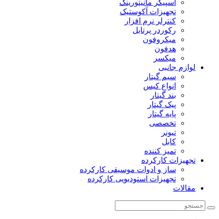
اسپیکر مانیتورینگ
تجهیزات آکوستیک
کنترلر نرم افزار
رکوردر پرتابل
میکروفون
هدفون
میکسر
لوازم جانبی
سیم گیتار
انواع کیس
بند گیتار
پیک گیتار
پایه گیتار
تخصصی
تیونر
کابل
تمیز کننده
تجهیزات کارکرده
ساز و ادوات موسیقی کارکرده
تجهیزات استودیویی کارکرده
مقالات