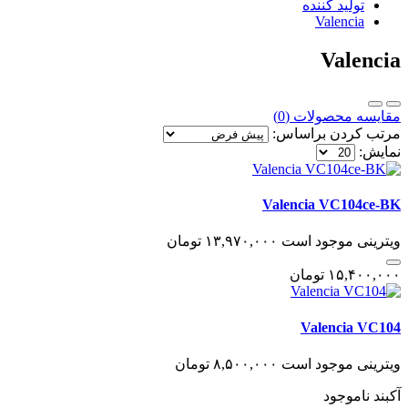
تولید کننده
Valencia
Valencia
مقایسه محصولات (0)
مرتب کردن براساس:
نمایش:
Valencia VC104ce-BK
ویترینی
موجود است
١٣,٩٧٠,٠٠٠
تومان
١۵,۴٠٠,٠٠٠
تومان
Valencia VC104
ویترینی
موجود است
٨,۵٠٠,٠٠٠
تومان
آکبند
ناموجود