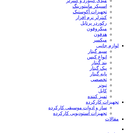
میدی کیبورد و کنترلر
اسپیکر مانیتورینگ
تجهیزات آکوستیک
کنترلر نرم افزار
رکوردر پرتابل
میکروفون
هدفون
میکسر
لوازم جانبی
سیم گیتار
انواع کیس
بند گیتار
پیک گیتار
پایه گیتار
تخصصی
تیونر
کابل
تمیز کننده
تجهیزات کارکرده
ساز و ادوات موسیقی کارکرده
تجهیزات استودیویی کارکرده
مقالات