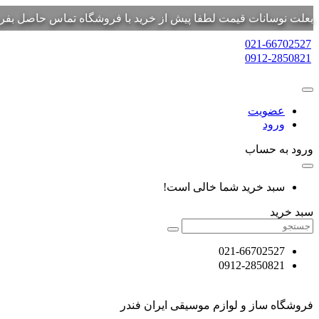
بعلت نوسانات قیمت لطفا پیش از خرید با فروشگاه تماس حاصل بفرم
021-66702527
0912-2850821
عضویت
ورود
ورود به حساب
سبد خرید شما خالی است!
سبد خرید
021-66702527
0912-2850821
فروشگاه ساز و لوازم موسیقی ایران فندر