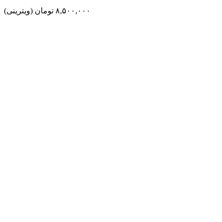
٨,۵٠٠,٠٠٠
تومان
(ویترینی)