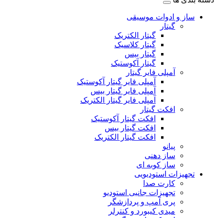
ساز و ادوات موسیقی
گیتار
گیتار الکتریک
گیتار کلاسیک
گیتار بیس
گیتار آکوستیک
آمپلی فایر گیتار
آمپلی فایر گیتار آکوستیک
آمپلی فایر گیتار بیس
آمپلی فایر گیتار الکتریک
افکت گیتار
افکت گیتار آکوستیک
افکت گیتار بیس
افکت گیتار الکتریک
پیانو
ساز دهنی
ساز کوبه ای
تجهیزات استودیویی
کارت صدا
تجهیزات جانبی استودیو
پری آمپ و پردازشگر
میدی کیبورد و کنترلر