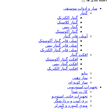
ساز و ادوات موسیقی
گیتار
گیتار الکتریک
گیتار کلاسیک
گیتار بیس
گیتار آکوستیک
آمپلی فایر گیتار
آمپلی فایر گیتار آکوستیک
آمپلی فایر گیتار بیس
آمپلی فایر گیتار الکتریک
افکت گیتار
افکت گیتار آکوستیک
افکت گیتار بیس
افکت گیتار الکتریک
پیانو
ساز دهنی
ساز کوبه ای
تجهیزات استودیویی
کارت صدا
تجهیزات جانبی استودیو
پری آمپ و پردازشگر
میدی کیبورد و کنترلر