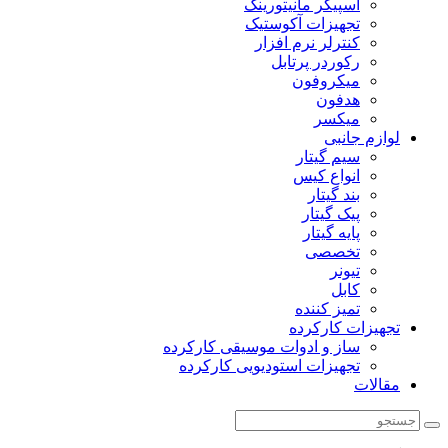
اسپیکر مانیتورینگ
تجهیزات آکوستیک
کنترلر نرم افزار
رکوردر پرتابل
میکروفون
هدفون
میکسر
لوازم جانبی
سیم گیتار
انواع کیس
بند گیتار
پیک گیتار
پایه گیتار
تخصصی
تیونر
کابل
تمیز کننده
تجهیزات کارکرده
ساز و ادوات موسیقی کارکرده
تجهیزات استودیویی کارکرده
مقالات