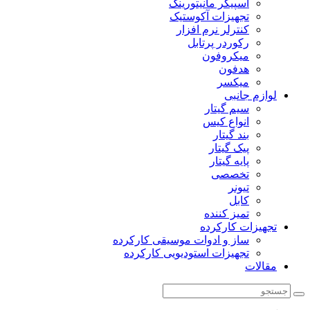
اسپیکر مانیتورینگ
تجهیزات آکوستیک
کنترلر نرم افزار
رکوردر پرتابل
میکروفون
هدفون
میکسر
لوازم جانبی
سیم گیتار
انواع کیس
بند گیتار
پیک گیتار
پایه گیتار
تخصصی
تیونر
کابل
تمیز کننده
تجهیزات کارکرده
ساز و ادوات موسیقی کارکرده
تجهیزات استودیویی کارکرده
مقالات