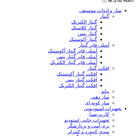
ساز و ادوات موسیقی
گیتار
گیتار الکتریک
گیتار کلاسیک
گیتار بیس
گیتار آکوستیک
آمپلی فایر گیتار
آمپلی فایر گیتار آکوستیک
آمپلی فایر گیتار بیس
آمپلی فایر گیتار الکتریک
افکت گیتار
افکت گیتار آکوستیک
افکت گیتار بیس
افکت گیتار الکتریک
پیانو
ساز دهنی
ساز کوبه ای
تجهیزات استودیویی
کارت صدا
تجهیزات جانبی استودیو
پری آمپ و پردازشگر
میدی کیبورد و کنترلر