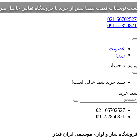
بعلت نوسانات قیمت لطفا پیش از خرید با فروشگاه تماس حاصل بفرم
021-66702527
0912-2850821
عضویت
ورود
ورود به حساب
سبد خرید شما خالی است!
سبد خرید
021-66702527
0912-2850821
فروشگاه ساز و لوازم موسیقی ایران فندر