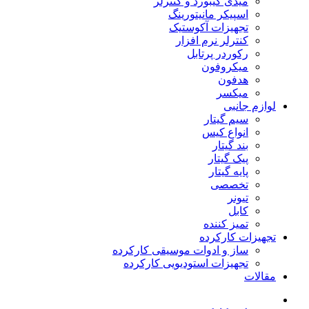
میدی کیبورد و کنترلر
اسپیکر مانیتورینگ
تجهیزات آکوستیک
کنترلر نرم افزار
رکوردر پرتابل
میکروفون
هدفون
میکسر
لوازم جانبی
سیم گیتار
انواع کیس
بند گیتار
پیک گیتار
پایه گیتار
تخصصی
تیونر
کابل
تمیز کننده
تجهیزات کارکرده
ساز و ادوات موسیقی کارکرده
تجهیزات استودیویی کارکرده
مقالات