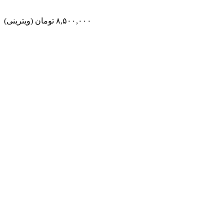
٨,۵٠٠,٠٠٠
تومان
(ویترینی)