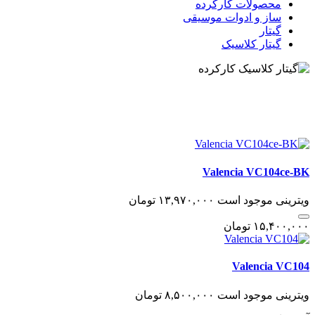
محصولات کارکرده
ساز و ادوات موسیقی
گیتار
گیتار کلاسیک
Valencia VC104ce-BK
ویترینی
موجود است
١٣,٩٧٠,٠٠٠
تومان
١۵,۴٠٠,٠٠٠
تومان
Valencia VC104
ویترینی
موجود است
٨,۵٠٠,٠٠٠
تومان