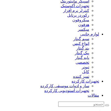
اسپیکر مانیتورینگ
تجهیزات آکوستیک
کنترلر نرم افزار
رکوردر پرتابل
میکروفون
هدفون
میکسر
لوازم جانبی
سیم گیتار
انواع کیس
بند گیتار
پیک گیتار
پایه گیتار
تخصصی
تیونر
کابل
تمیز کننده
تجهیزات کارکرده
ساز و ادوات موسیقی کارکرده
تجهیزات استودیویی کارکرده
مقالات