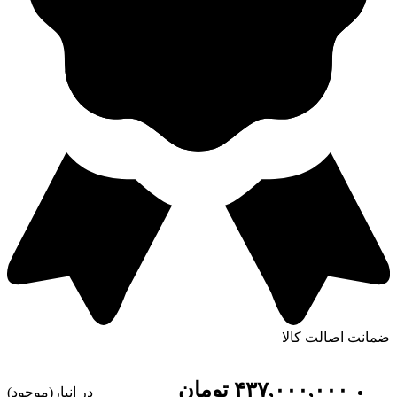
ضمانت اصالت کالا
۴٣٧,٠٠٠,٠٠٠
تومان
در انبار(موجود)