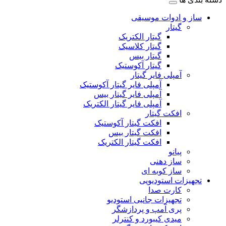
ساز و ادوات موسیقی
گیتار
گیتار الکتریک
گیتار کلاسیک
گیتار بیس
گیتار آکوستیک
آمپلی فایر گیتار
آمپلی فایر گیتار آکوستیک
آمپلی فایر گیتار بیس
آمپلی فایر گیتار الکتریک
افکت گیتار
افکت گیتار آکوستیک
افکت گیتار بیس
افکت گیتار الکتریک
پیانو
ساز دهنی
ساز کوبه ای
تجهیزات استودیویی
کارت صدا
تجهیزات جانبی استودیو
پری آمپ و پردازشگر
میدی کیبورد و کنترلر