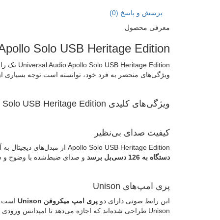
پرسش و پاسخ (0)
معرفی محصول
Apollo Solo USB Heritage Edition
 Edition
ویژگی‌های منحصر به فرد خود، توانسته است توجه بسیاری از کاربران را به خود جلب ک
ویژگی‌های کلیدی Apollo Solo USB Heritage Edition
کیفیت صدای بی‌نظیر
Apollo Solo USB Heritage Edition از مبدل‌های دیجیتال به آنالوگ (DAC) و آنالوگ به دیجیتال (ADC) با ک
دستگاه به 126 دسی‌بل برسد
و صدای ضبط‌شده با وضوح و شفاف
پری امپ‌های Unison
این رابط صوتی دارای دو
پری امپ میکروفن Unison
است که
Unison طراحی شده‌اند که اجازه می‌دهد تا امپدانس ورودی مطابق با پری امپ شبیه‌سازی شده تنظیم شود، که نتیجه آن صدای طبیعی و غنی است.