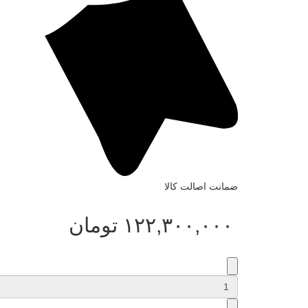
ضمانت اصالت کالا
١٢٢,٣٠٠,٠٠٠
تومان