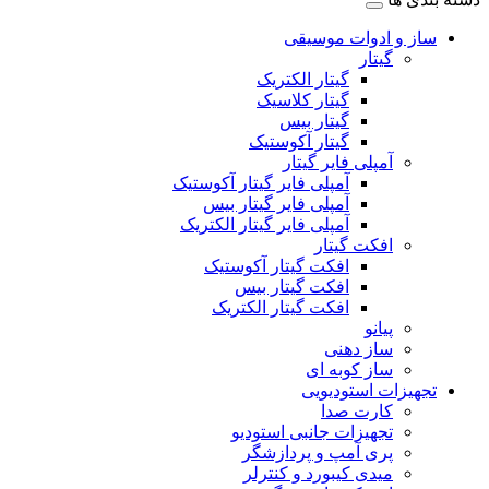
ساز و ادوات موسیقی
گیتار
گیتار الکتریک
گیتار کلاسیک
گیتار بیس
گیتار آکوستیک
آمپلی فایر گیتار
آمپلی فایر گیتار آکوستیک
آمپلی فایر گیتار بیس
آمپلی فایر گیتار الکتریک
افکت گیتار
افکت گیتار آکوستیک
افکت گیتار بیس
افکت گیتار الکتریک
پیانو
ساز دهنی
ساز کوبه ای
تجهیزات استودیویی
کارت صدا
تجهیزات جانبی استودیو
پری آمپ و پردازشگر
میدی کیبورد و کنترلر