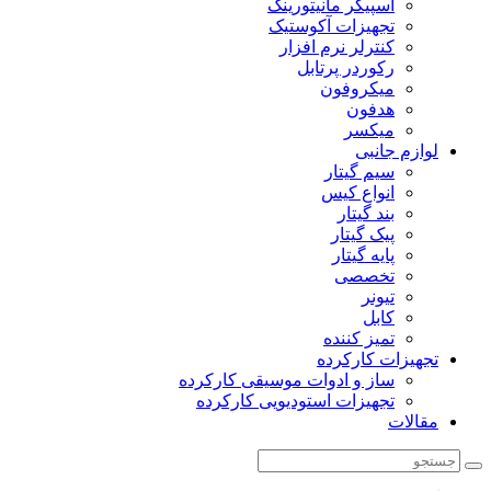
اسپیکر مانیتورینگ
تجهیزات آکوستیک
کنترلر نرم افزار
رکوردر پرتابل
میکروفون
هدفون
میکسر
لوازم جانبی
سیم گیتار
انواع کیس
بند گیتار
پیک گیتار
پایه گیتار
تخصصی
تیونر
کابل
تمیز کننده
تجهیزات کارکرده
ساز و ادوات موسیقی کارکرده
تجهیزات استودیویی کارکرده
مقالات