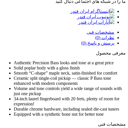
ما را در شبکه های اجتماعی دنبال کنید
مشخصات فنی
نظرات (0)
پرسش و پاسخ (0)
معرفی محصول
Authentic Precision Bass looks and tone at a great price
Solid poplar body with a gloss finish
Smooth “C-shape” maple neck, satin-finished for comfort
Ceramic split single-coil pickup — classic P Bass tone
enhanced with modern components
Volume and tone controls yield a wide range of sounds with
just one pickup
34-inch laurel fingerboard with 20 frets, plenty of room for
expression!
Durable chrome hardware, including sealed die-cast tuners
Equipped with a synthetic bone nut for better tone
مشخصات فنی