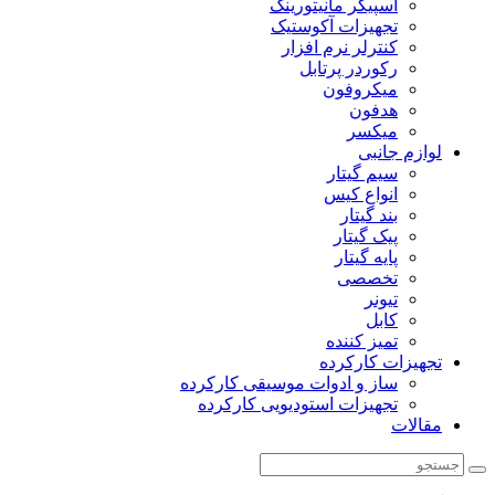
اسپیکر مانیتورینگ
تجهیزات آکوستیک
کنترلر نرم افزار
رکوردر پرتابل
میکروفون
هدفون
میکسر
لوازم جانبی
سیم گیتار
انواع کیس
بند گیتار
پیک گیتار
پایه گیتار
تخصصی
تیونر
کابل
تمیز کننده
تجهیزات کارکرده
ساز و ادوات موسیقی کارکرده
تجهیزات استودیویی کارکرده
مقالات