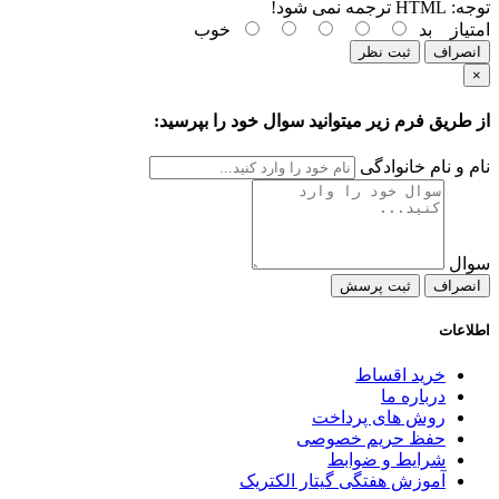
توجه:
HTML ترجمه نمی شود!
امتیاز
بد
خوب
انصراف
ثبت نظر
×
از طریق فرم زیر میتوانید سوال خود را بپرسید:
نام و نام خانوادگی
سوال
انصراف
ثبت پرسش
اطلاعات
خرید اقساط
درباره ما
روش های پرداخت
حفظ حریم خصوصی
شرایط و ضوابط
آموزش هفتگی گیتار الکتریک