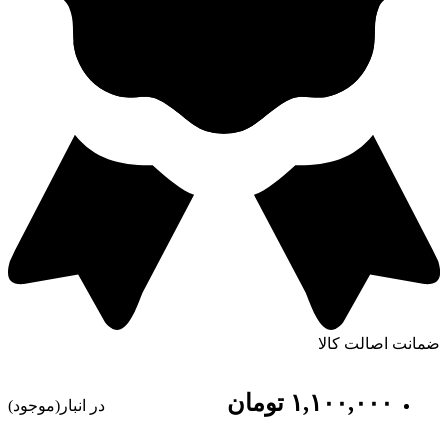
ضمانت اصالت کالا
١,١٠٠,٠٠٠
تومان
در انبار(موجود)