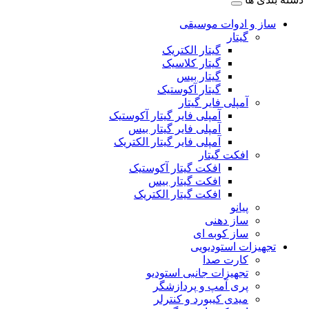
ساز و ادوات موسیقی
گیتار
گیتار الکتریک
گیتار کلاسیک
گیتار بیس
گیتار آکوستیک
آمپلی فایر گیتار
آمپلی فایر گیتار آکوستیک
آمپلی فایر گیتار بیس
آمپلی فایر گیتار الکتریک
افکت گیتار
افکت گیتار آکوستیک
افکت گیتار بیس
افکت گیتار الکتریک
پیانو
ساز دهنی
ساز کوبه ای
تجهیزات استودیویی
کارت صدا
تجهیزات جانبی استودیو
پری آمپ و پردازشگر
میدی کیبورد و کنترلر