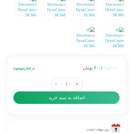
٣٠,۶٠٠,٠٠٠
تومان
در انبار(موجود)
اضافه به سبد خرید
7 روز مهلت تست