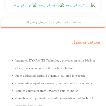
مشخصات فنی
نظرات (0)
پرسش و پاسخ (0)
معرفی محصول
Integrated DYNAMITE Technology provides an extra 30dB of
clean, transparent gain at the push of a button
Front-addressed cardioid dynamic - tailored for speech
Custom-developed for a smooth, natural sound on any voice
Isolates your voice from unwanted ambient noise
Complete with professional studio essentials out of the box for
immediate creativity