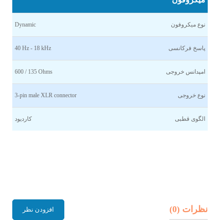
نوع میکروفون
Dynamic
پاسخ فرکانسی
40 Hz - 18 kHz
امپدانس خروجی
600 / 135 Ohms
نوع خروجی
3-pin male XLR connector
الگوی قطبی
کاردیود
نظرات (0)
افزودن نظر