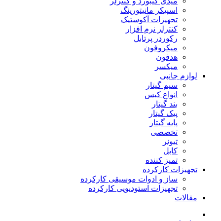
میدی کیبورد و کنترلر
اسپیکر مانیتورینگ
تجهیزات آکوستیک
کنترلر نرم افزار
رکوردر پرتابل
میکروفون
هدفون
میکسر
لوازم جانبی
سیم گیتار
انواع کیس
بند گیتار
پیک گیتار
پایه گیتار
تخصصی
تیونر
کابل
تمیز کننده
تجهیزات کارکرده
ساز و ادوات موسیقی کارکرده
تجهیزات استودیویی کارکرده
مقالات