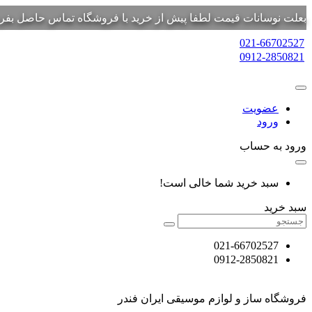
بعلت نوسانات قیمت لطفا پیش از خرید با فروشگاه تماس حاصل بفرم
021-66702527
0912-2850821
عضویت
ورود
ورود به حساب
سبد خرید شما خالی است!
سبد خرید
021-66702527
0912-2850821
فروشگاه ساز و لوازم موسیقی ایران فندر