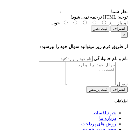
نظر شما
توجه:
HTML ترجمه نمی شود!
امتیاز
بد
خوب
انصراف
ثبت نظر
×
از طریق فرم زیر میتوانید سوال خود را بپرسید:
نام و نام خانوادگی
سوال
انصراف
ثبت پرسش
اطلاعات
خرید اقساط
درباره ما
روش های پرداخت
حفظ حریم خصوصی