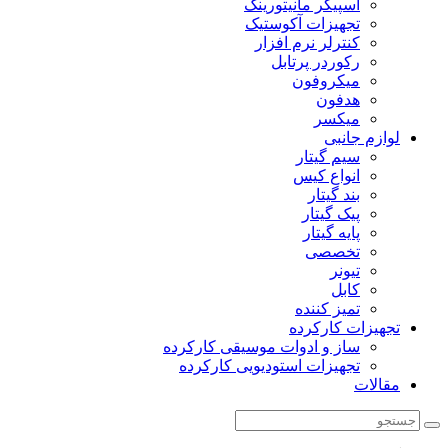
اسپیکر مانیتورینگ
تجهیزات آکوستیک
کنترلر نرم افزار
رکوردر پرتابل
میکروفون
هدفون
میکسر
لوازم جانبی
سیم گیتار
انواع کیس
بند گیتار
پیک گیتار
پایه گیتار
تخصصی
تیونر
کابل
تمیز کننده
تجهیزات کارکرده
ساز و ادوات موسیقی کارکرده
تجهیزات استودیویی کارکرده
مقالات