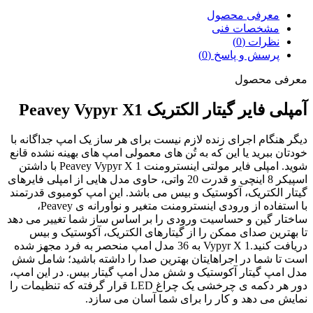
معرفی محصول
مشخصات فنی
نظرات (0)
پرسش و پاسخ (0)
معرفی محصول
آمپلی فایر گیتار الکتریک Peavey Vypyr X1
دیگر هنگام اجرای زنده لازم نیست برای هر ساز یک امپ جداگانه با
خودتان ببرید یا این که به تُن های معمولی امپ های بهینه نشده قانع
شوید. امپلی فایر مولتی اینسترومنت Peavey Vypyr X 1 با داشتن
اسپیکر 8 اینچی و قدرت 20 واتی، حاوی مدل هایی از امپلی فایرهای
گیتار الکتریک، آکوستیک و بیس می باشد. این امپ کومبوی قدرتمند
با استفاده از ورودی اینسترومنت متغیر و نوآورانه ی Peavey،
ساختار گین و حساسیت ورودی را بر اساس ساز شما تغییر می دهد
تا بهترین صدای ممکن را از گیتارهای الکتریک، آکوستیک و بیس
دریافت کنید.Vypyr X 1 به 36 مدل امپ منحصر به فرد مجهز شده
است تا شما در اجراهایتان بهترین صدا را داشته باشید؛ شامل شش
مدل امپ گیتار آکوستیک و شش مدل امپ گیتار بیس. در این امپ،
دور هر دکمه ی چرخشی یک چراغ LED قرار گرفته که تنظیمات را
نمایش می دهد و کار را برای شما آسان می سازد.