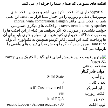
افکت های متنوعی که صدای شما را حرفه ای می کنند
Vypyr X 1 دارای 26 افکت آنبُرد می باشد و همچنین افکت های
یونیورسال دیلی و ریورب را در اختیار شما قرار می دهد. این یعنی
شما به افکت هایی مانند chorus، wah، compression، flanger،
octaver، tremolo، rotary speaker و افکت های دیگری دسترسی
خواهید داشت. در صورتی که اگر بخواهید هر کدام از این افکت ها را
به صورت جداگانه خریداری کنید هزینه ی بسیار بالاتری باید برای آن
ها پرداخت کنید. این امپلی فایر کومبو همچنین به تکنولوژی آنالوگ
TransTube مجهز شده که گرما و خش صدای تیوب های واقعی را
بازتولید می کند.
مشخصات فنی
آمپلی فایر گیتار
Solid State
نوع آمپ
3
تعداد کانال
1 x 8" Custom-voiced
سایز اسپیکر
yes
افکت ریورب
3-band EQ
اکولایزر
30-second Looper (Sanpera required)
لوپ افکت