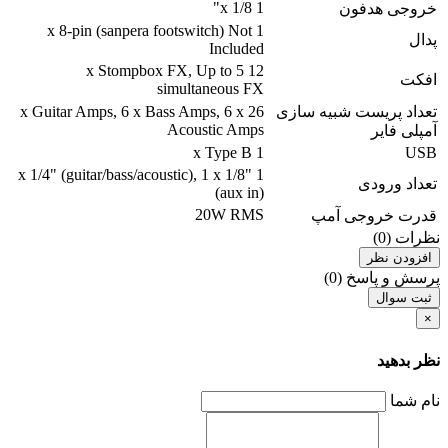
1 x 1/8"
خروجی هدفون
1 x 8-pin (sanpera footswitch) Not
پدال
Included
12 x Stompbox FX, Up to 5
افکت
simultaneous FX
تعداد پریست شبیه سازی
26 x Guitar Amps, 6 x Bass Amps, 6 x
Acoustic Amps
آمپلی فایر
1 x Type B
USB
1 x 1/4" (guitar/bass/acoustic), 1 x 1/8"
تعداد ورودی
(aux in)
20W RMS
قدرت خروجی آمپ
نظرات (0)
افزودن نظر
پرسش و پاسخ (0)
ثبت سوال
×
نظر بدهید
نام شما