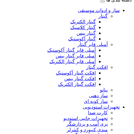
ساز و ادوات موسیقی
گیتار
گیتار الکتریک
گیتار کلاسیک
گیتار بیس
گیتار آکوستیک
آمپلی فایر گیتار
آمپلی فایر گیتار آکوستیک
آمپلی فایر گیتار بیس
آمپلی فایر گیتار الکتریک
افکت گیتار
افکت گیتار آکوستیک
افکت گیتار بیس
افکت گیتار الکتریک
پیانو
ساز دهنی
ساز کوبه ای
تجهیزات استودیویی
کارت صدا
تجهیزات جانبی استودیو
پری آمپ و پردازشگر
میدی کیبورد و کنترلر