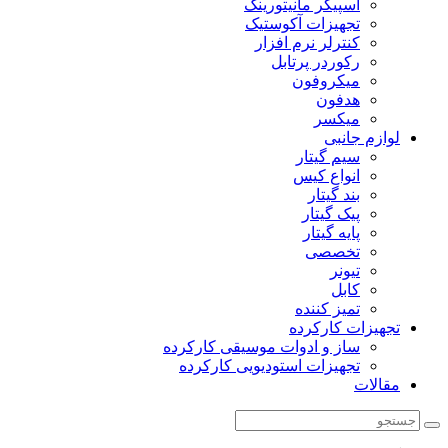
اسپیکر مانیتورینگ
تجهیزات آکوستیک
کنترلر نرم افزار
رکوردر پرتابل
میکروفون
هدفون
میکسر
لوازم جانبی
سیم گیتار
انواع کیس
بند گیتار
پیک گیتار
پایه گیتار
تخصصی
تیونر
کابل
تمیز کننده
تجهیزات کارکرده
ساز و ادوات موسیقی کارکرده
تجهیزات استودیویی کارکرده
مقالات