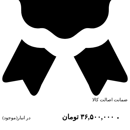
ضمانت اصالت کالا
٣۶,۵٠٠,٠٠٠
تومان
در انبار(موجود)