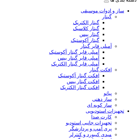
ساز و ادوات موسیقی
گیتار
گیتار الکتریک
گیتار کلاسیک
گیتار بیس
گیتار آکوستیک
آمپلی فایر گیتار
آمپلی فایر گیتار آکوستیک
آمپلی فایر گیتار بیس
آمپلی فایر گیتار الکتریک
افکت گیتار
افکت گیتار آکوستیک
افکت گیتار بیس
افکت گیتار الکتریک
پیانو
ساز دهنی
ساز کوبه ای
تجهیزات استودیویی
کارت صدا
تجهیزات جانبی استودیو
پری آمپ و پردازشگر
میدی کیبورد و کنترلر