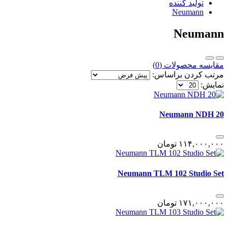
تولید کننده
Neumann
Neumann
مقایسه محصولات (0)
مرتب کردن براساس:
نمایش:
Neumann NDH 20
١١۴,٠٠٠,٠٠٠
تومان
Neumann TLM 102 Studio Set
١٧١,٠٠٠,٠٠٠
تومان