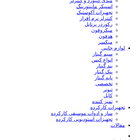
میدی کیبورد و کنترلر
اسپیکر مانیتورینگ
تجهیزات آکوستیک
کنترلر نرم افزار
رکوردر پرتابل
میکروفون
هدفون
میکسر
لوازم جانبی
سیم گیتار
انواع کیس
بند گیتار
پیک گیتار
پایه گیتار
تخصصی
تیونر
کابل
تمیز کننده
تجهیزات کارکرده
ساز و ادوات موسیقی کارکرده
تجهیزات استودیویی کارکرده
مقالات