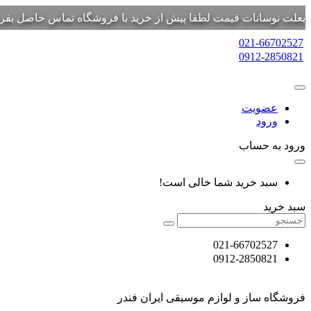
بعلت نوسانات قیمت لطفا پیش از خرید با فروشگاه تماس حاصل بفرم
021-66702527
0912-2850821
عضویت
ورود
ورود به حساب
سبد خرید شما خالی است!
سبد خرید
021-66702527
0912-2850821
فروشگاه ساز و لوازم موسیقی ایران فندر