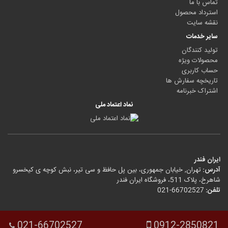
تماس با ما
استرداد محصول
نقشه سایت
سایر خدمات
تولید کنندگان
محصولات ویژه
حساب کاربری
تاریخچه سفارش ها
اشتراک خبرنامه
نماد اعتماد ملی
ایران فندر
آدرس:
تهران, خیابان جمهوری، بین پل حافظ و سی تیر، نبش کوچه ی کیخسرو
شاهرخ، پلاک 511، فروشگاه ایران فندر
تلفن:
021-66702527
021-66702527
0912-2850821