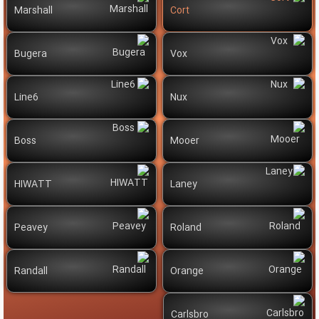
Marshall
Cort
Bugera
Vox
Line6
Nux
Boss
Mooer
HIWATT
Laney
Peavey
Roland
Randall
Orange
Carlsbro