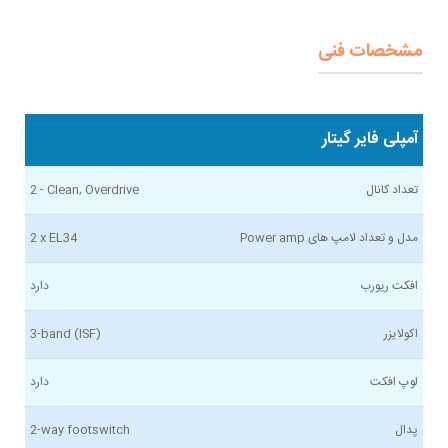
مشخصات فنی
آمپلی فایر گیتار
تعداد کانال
2 - Clean, Overdrive
مدل و تعداد لامپ های Power amp
2 x EL34
افکت ریورب
دارد
اکولایزر
3-band (ISF)
لوپ افکت
دارد
پدال
2-way footswitch