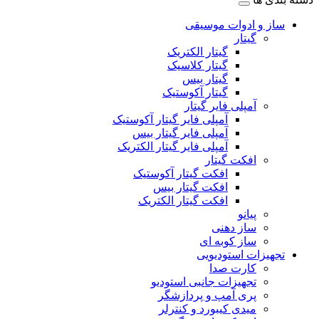
ساز و ادوات موسیقی
گیتار
گیتار الکتریک
گیتار کلاسیک
گیتار بیس
گیتار آکوستیک
آمپلی فایر گیتار
آمپلی فایر گیتار آکوستیک
آمپلی فایر گیتار بیس
آمپلی فایر گیتار الکتریک
افکت گیتار
افکت گیتار آکوستیک
افکت گیتار بیس
افکت گیتار الکتریک
پیانو
ساز دهنی
ساز کوبه ای
تجهیزات استودیویی
کارت صدا
تجهیزات جانبی استودیو
پری آمپ و پردازشگر
میدی کیبورد و کنترلر