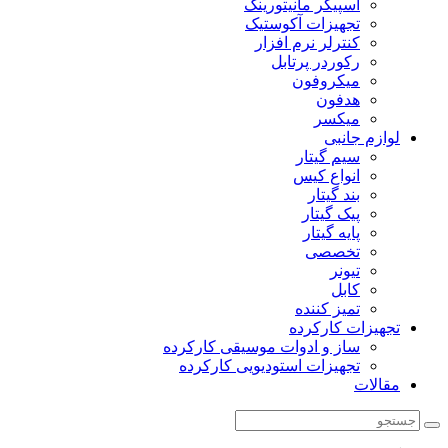
اسپیکر مانیتورینگ
تجهیزات آکوستیک
کنترلر نرم افزار
رکوردر پرتابل
میکروفون
هدفون
میکسر
لوازم جانبی
سیم گیتار
انواع کیس
بند گیتار
پیک گیتار
پایه گیتار
تخصصی
تیونر
کابل
تمیز کننده
تجهیزات کارکرده
ساز و ادوات موسیقی کارکرده
تجهیزات استودیویی کارکرده
مقالات