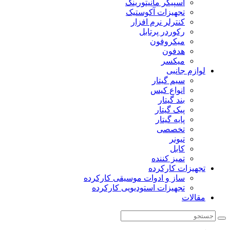
اسپیکر مانیتورینگ
تجهیزات آکوستیک
کنترلر نرم افزار
رکوردر پرتابل
میکروفون
هدفون
میکسر
لوازم جانبی
سیم گیتار
انواع کیس
بند گیتار
پیک گیتار
پایه گیتار
تخصصی
تیونر
کابل
تمیز کننده
تجهیزات کارکرده
ساز و ادوات موسیقی کارکرده
تجهیزات استودیویی کارکرده
مقالات