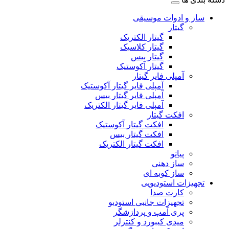
ساز و ادوات موسیقی
گیتار
گیتار الکتریک
گیتار کلاسیک
گیتار بیس
گیتار آکوستیک
آمپلی فایر گیتار
آمپلی فایر گیتار آکوستیک
آمپلی فایر گیتار بیس
آمپلی فایر گیتار الکتریک
افکت گیتار
افکت گیتار آکوستیک
افکت گیتار بیس
افکت گیتار الکتریک
پیانو
ساز دهنی
ساز کوبه ای
تجهیزات استودیویی
کارت صدا
تجهیزات جانبی استودیو
پری آمپ و پردازشگر
میدی کیبورد و کنترلر