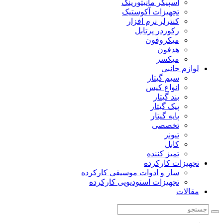
اسپیکر مانیتورینگ
تجهیزات آکوستیک
کنترلر نرم افزار
رکوردر پرتابل
میکروفون
هدفون
میکسر
لوازم جانبی
سیم گیتار
انواع کیس
بند گیتار
پیک گیتار
پایه گیتار
تخصصی
تیونر
کابل
تمیز کننده
تجهیزات کارکرده
ساز و ادوات موسیقی کارکرده
تجهیزات استودیویی کارکرده
مقالات