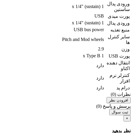
ورودی پدال
1 x 1/4" (sustain)
ساستین
USB
پورت میدی
1 x 1/4" (sustain)
ورودی پدال
USB bus power
منبع تغذیه
سایر کنترل
Pitch and Mod wheels
ها
2.9
وزن
1 x Type B
پورت USB
انتقال دهنده
دارد
اکتاو
کنترلر نرم
دارد
افزار
درام پد
دارد
نظرات (0)
افزودن نظر
پرسش و پاسخ (0)
ثبت سوال
×
نظر بدهید