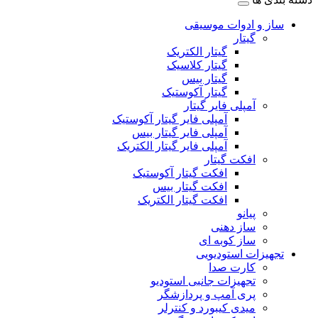
ساز و ادوات موسیقی
گیتار
گیتار الکتریک
گیتار کلاسیک
گیتار بیس
گیتار آکوستیک
آمپلی فایر گیتار
آمپلی فایر گیتار آکوستیک
آمپلی فایر گیتار بیس
آمپلی فایر گیتار الکتریک
افکت گیتار
افکت گیتار آکوستیک
افکت گیتار بیس
افکت گیتار الکتریک
پیانو
ساز دهنی
ساز کوبه ای
تجهیزات استودیویی
کارت صدا
تجهیزات جانبی استودیو
پری آمپ و پردازشگر
میدی کیبورد و کنترلر