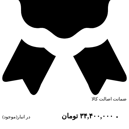
ضمانت اصالت کالا
٣۴,۴٠٠,٠٠٠
تومان
در انبار(موجود)