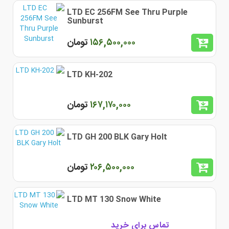
LTD EC 256FM See Thru Purple
Sunburst
١۵۶,۵٠٠,٠٠٠
تومان
LTD KH-202
١۶٧,١٧٠,٠٠٠
تومان
LTD GH 200 BLK Gary Holt
٢٠۶,۵٠٠,٠٠٠
تومان
LTD MT 130 Snow White
تماس برای خرید