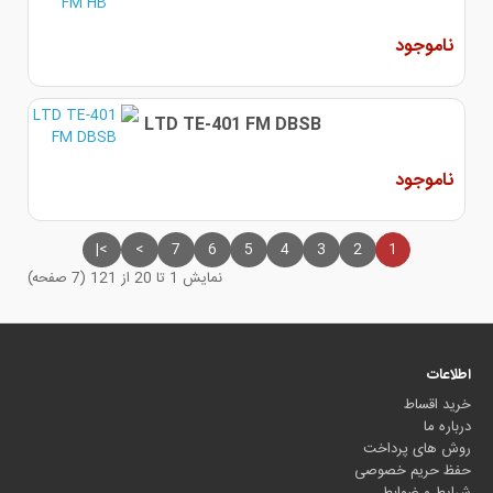
ناموجود
LTD TE-401 FM DBSB
ناموجود
>|
>
7
6
5
4
3
2
1
نمایش 1 تا 20 از 121 (7 صفحه)
اطلاعات
خرید اقساط
درباره ما
روش های پرداخت
حفظ حریم خصوصی