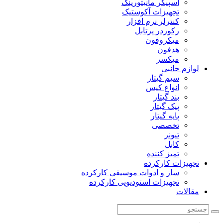
اسپیکر مانیتورینگ
تجهیزات آکوستیک
کنترلر نرم افزار
رکوردر پرتابل
میکروفون
هدفون
میکسر
لوازم جانبی
سیم گیتار
انواع کیس
بند گیتار
پیک گیتار
پایه گیتار
تخصصی
تیونر
کابل
تمیز کننده
تجهیزات کارکرده
ساز و ادوات موسیقی کارکرده
تجهیزات استودیویی کارکرده
مقالات