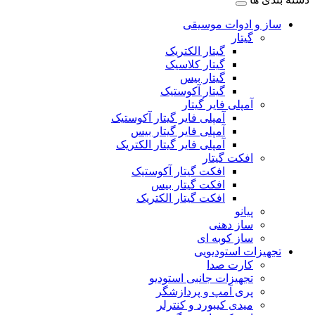
ساز و ادوات موسیقی
گیتار
گیتار الکتریک
گیتار کلاسیک
گیتار بیس
گیتار آکوستیک
آمپلی فایر گیتار
آمپلی فایر گیتار آکوستیک
آمپلی فایر گیتار بیس
آمپلی فایر گیتار الکتریک
افکت گیتار
افکت گیتار آکوستیک
افکت گیتار بیس
افکت گیتار الکتریک
پیانو
ساز دهنی
ساز کوبه ای
تجهیزات استودیویی
کارت صدا
تجهیزات جانبی استودیو
پری آمپ و پردازشگر
میدی کیبورد و کنترلر