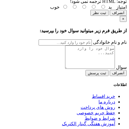
توجه:
HTML ترجمه نمی شود!
امتیاز
بد
خوب
انصراف
ثبت نظر
×
از طریق فرم زیر میتوانید سوال خود را بپرسید:
نام و نام خانوادگی
سوال
انصراف
ثبت پرسش
اطلاعات
خرید اقساط
درباره ما
روش های پرداخت
حفظ حریم خصوصی
شرایط و ضوابط
آموزش هفتگی گیتار الکتریک