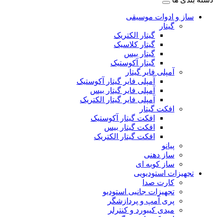
ساز و ادوات موسیقی
گیتار
گیتار الکتریک
گیتار کلاسیک
گیتار بیس
گیتار آکوستیک
آمپلی فایر گیتار
آمپلی فایر گیتار آکوستیک
آمپلی فایر گیتار بیس
آمپلی فایر گیتار الکتریک
افکت گیتار
افکت گیتار آکوستیک
افکت گیتار بیس
افکت گیتار الکتریک
پیانو
ساز دهنی
ساز کوبه ای
تجهیزات استودیویی
کارت صدا
تجهیزات جانبی استودیو
پری آمپ و پردازشگر
میدی کیبورد و کنترلر