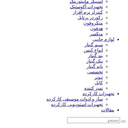
اسپیکر مانیتورینگ
تجهیزات آکوستیک
کنترلر نرم افزار
رکوردر پرتابل
میکروفون
هدفون
میکسر
لوازم جانبی
سیم گیتار
انواع کیس
بند گیتار
پیک گیتار
پایه گیتار
تخصصی
تیونر
کابل
تمیز کننده
تجهیزات کارکرده
ساز و ادوات موسیقی کارکرده
تجهیزات استودیویی کارکرده
مقالات