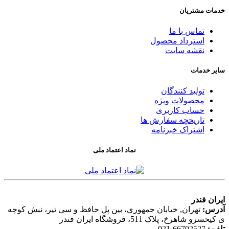
خدمات مشتریان
تماس با ما
استرداد محصول
نقشه سایت
سایر خدمات
تولید کنندگان
محصولات ویژه
حساب کاربری
تاریخچه سفارش ها
اشتراک خبرنامه
نماد اعتماد ملی
ایران فندر
آدرس:
تهران, خیابان جمهوری، بین پل حافظ و سی تیر، نبش کوچه
ی کیخسرو شاهرخ، پلاک 511، فروشگاه ایران فندر
تلفن:
021-66702527