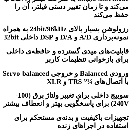
می‌کند و تا زمان تغییر دستی فیلتر، آن را
حفظ می‌کند
رزولوشن بسیار بالای 24bit/96kHz به همراه
نمونه‌برداٰری A/D و D/A و DSP داخلی 32bit
قابلیت‌های میدی گسترده و حافظه‌ی داخلی
برای بازخوانی تنظیمات کاربر
ورودی Balanced و خروجی Servo-balanced
با اتصال‌های ¼” TRS و XLR
سوییچ داخلی برای تغییر ولتاژ برق (100-
240V) برای پاسخگویی بهتر و انعطاف بیشتر
تجهیزات باکیفیت و بدنه‌ی مستحکم برای
استفاده در اجراهای زنده