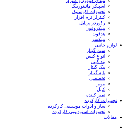
میدی کیبورد و کنترلر
اسپیکر مانیتورینگ
تجهیزات آکوستیک
کنترلر نرم افزار
رکوردر پرتابل
میکروفون
هدفون
میکسر
لوازم جانبی
سیم گیتار
انواع کیس
بند گیتار
پیک گیتار
پایه گیتار
تخصصی
تیونر
کابل
تمیز کننده
تجهیزات کارکرده
ساز و ادوات موسیقی کارکرده
تجهیزات استودیویی کارکرده
مقالات