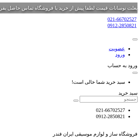
بعلت نوسانات قیمت لطفا پیش از خرید با فروشگاه تماس حاصل بفرم
021-66702527
0912-2850821
عضویت
ورود
ورود به حساب
سبد خرید شما خالی است!
سبد خرید
021-66702527
0912-2850821
فروشگاه ساز و لوازم موسیقی ایران فندر