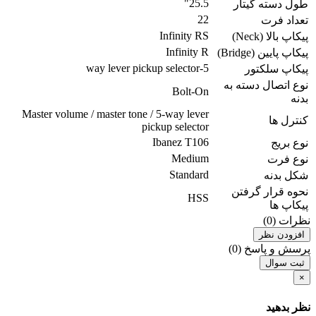
25.5"
طول دسته گیتار
22
تعداد فرت
Infinity RS
پیکاپ بالا (Neck)
Infinity R
پیکاپ پایین (Bridge)
5-way lever pickup selector
پیکاپ سلکتور
نوع اتصال دسته به
Bolt-On
بدنه
Master volume / master tone / 5-way lever
کنترل ها
pickup selector
Ibanez T106
نوع بریج
Medium
نوع فرت
Standard
شکل بدنه
نحوه قرار گرفتن
HSS
پیکاپ ها
نظرات (0)
افزودن نظر
پرسش و پاسخ (0)
ثبت سوال
×
نظر بدهید