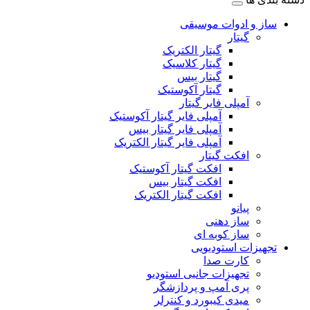
ساز و ادوات موسیقی
گیتار
گیتار الکتریک
گیتار کلاسیک
گیتار بیس
گیتار آکوستیک
آمپلی فایر گیتار
آمپلی فایر گیتار آکوستیک
آمپلی فایر گیتار بیس
آمپلی فایر گیتار الکتریک
افکت گیتار
افکت گیتار آکوستیک
افکت گیتار بیس
افکت گیتار الکتریک
پیانو
ساز دهنی
ساز کوبه ای
تجهیزات استودیویی
کارت صدا
تجهیزات جانبی استودیو
پری آمپ و پردازشگر
میدی کیبورد و کنترلر