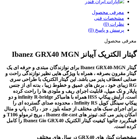
معرفی محصول
مشخصات فنی
نظرات (0)
پرسش و پاسخ (0)
معرفی محصول
گیتار الکتریک آیبانز Ibanez GRX40 MGN
گیتار Ibanez GRX40-MGN برای نوازندگان مبتدی و حرفه ای یک
گیتار مقرون بصرفه ، همراه با ویژگی هایی نظیر نوازندگی راحت و
صدایی انعطاف پذیر می باشد. این گیتار الکتریک با طراحی سری
RG زیبای خود ، برش های عمیق و خطوط زیبا ، بدنه ای از جنس
پاپلار و نک میپل، قابلیت اجرای ریف و ملودی ها را راحت کرده
است. آرایش پیکاپ HSS همراه با هامباکر infinity R-bridge و دو
پیکاپ سینگل کویل Infinity RS ، محدوده صدای گسترده ای را
برای اجرای سبک های مختلف از جمله بلوز ، جز ، راک ، پاپ و متال
امکان پذیر می کند. تیونر های Ibanez die-cast ، بریج ترمولو T106 و
فینگربرد جاتوبا کیفیت گیتار الکتریک Ibanez Gio GRX40 را کامل
کرده است.
مشخصات گیتار های GRX40 در سال های مختلف