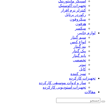
اسپیکر مانیتورینگ
تجهیزات آکوستیک
کنترلر نرم افزار
رکوردر پرتابل
میکروفون
هدفون
میکسر
لوازم جانبی
سیم گیتار
انواع کیس
بند گیتار
پیک گیتار
پایه گیتار
تخصصی
تیونر
کابل
تمیز کننده
تجهیزات کارکرده
ساز و ادوات موسیقی کارکرده
تجهیزات استودیویی کارکرده
مقالات