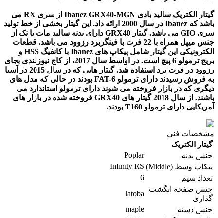
گیتار الکتریک سالید بادی Ibanez GRX40-MGN از سری RX می
باشد که Ibanez در سال 2000 ارائه داد. این گیتار بخشی از خط تولید
سری GIO می باشد. گیتار GRX40 دارای بدنه سالید مات با نک از
جنس میپل همراه با 22 فرت با فینگربرد رزوود می باشد. قطعات
الکترونیکی این گیتار شامل پیکاپ های Ibanez با کانفیگ HSS و
بریج ترمولو 6 پیچ است. در اواسط سال 2017، از کاج نیوزلندی بجای
رزوود در فرت برد استفاده شد. گیتار هایی که در سال 2015 در آسیا
به فروش رسیدند دارای ترمولو FAT-6 بودند در حالی که مدل های
دیگری که در بازار فروخته می شوند دارای ترمولو استاندارد می
باشند. از سال 2018 گیتار های GRX40 فروخته شده در بازار های
آمریکایی دارای ترمولو T160 بودند.
مشخصات فنی
گیتار الکتریک
Poplar
جنس بدنه
Infinity RS
پیکاپ وسط (Middle)
6
تعداد سیم
جنس صفحه انگشت
Jatoba
گذاری
maple
جنس دسته