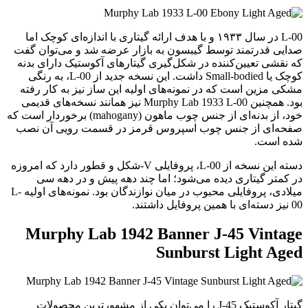
L-00 در سال ۱۹۳۳ و با هدف ارائه گیتاری با اندازه‌ای کوچک اما
صدایی قدرتمند توسط گیبسون به بازار عرضه شد و می‌توان گفت
که نقشی تعیین‌کننده در شکل‌گیری گیتارهای آکوستیک دارای بدنه
کوچک یا Small-bodied داشت. این نسخه جدید از L-00، به رنگی
مشکی مزین است که در نمونه‌های اولیه این ساز نیز به کار رفته
بود. همچنین Murphy Lab 1933 L-00 نیز همانند نسخه‌های قدیمی
خود، از بدنه‌ای از جنس چوب ماهون (mahogany) برخوردار است که
صفحه‌ای از جنس چوب اسپروس قرمز در قسمت رویی آن نصب
شده است.
دسته این نسخه از L-00، پروفایلی V-شکل و قطور دارد که امروزه
در کمتر گیتاری دیده می‌شود؛ اما چند دهه پیش و در دهه سی
میلادی، پروفایلی محبوب در میان نوازندگان بود. نمونه‌های اولیه L-
00 نیز دسته‌ای با همین پروفایل داشتند.
Murphy Lab 1942 Banner J-45 Vintage
Sunburst Light Aged
گیتار آکوستیک J-45 را می‌توان یکی از مشهورترین محصولات