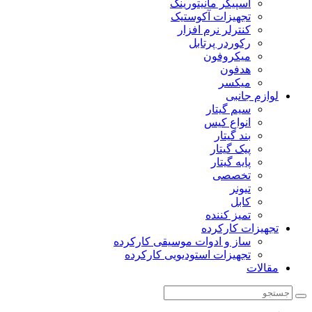
اسپیکر مانیتورینگ
تجهیزات آکوستیک
کنترلر نرم افزار
رکوردر پرتابل
میکروفون
هدفون
میکسر
لوازم جانبی
سیم گیتار
انواع کیس
بند گیتار
پیک گیتار
پایه گیتار
تخصصی
تیونر
کابل
تمیز کننده
تجهیزات کارکرده
ساز و ادوات موسیقی کارکرده
تجهیزات استودیویی کارکرده
مقالات