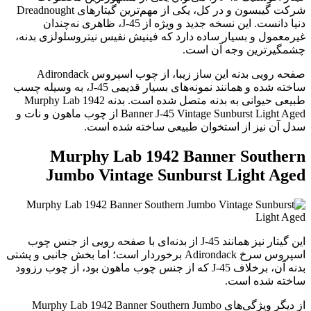
شرکت گیبسون و در کل، یکی از مهم‌ترین گیتارهای Dreadnought
دنیا دانست. این نسخه جدید و ویژه از J-45، ظاهری نه‌چندان
غیرمعمول و بسیار ساده دارد که فینیش نفیس نیتروسلولزی بدنه،
چشمگیرترین وجه آن است.
صفحه رویی بدنه این ساز زیبا، از چوب اسپروس Adirondack
ساخته شده و همانند نمونه‌های بسیار قدیمی J-45، به وسیله چسب
طبیعی حیوانی به بدنه متصل شده است. بدنه Murphy Lab 1942
Banner J-45 Vintage Sunburst Light Aged از چوب ماهون و نات و
سدل آن نیز از استخوان طبیعی ساخته شده است.
Murphy Lab 1942 Banner Southern
Jumbo Vintage Sunburst Light Aged
این گیتار نیز همانند J-45 از بدنه‌ای با صفحه رویی از جنس چوب
اسپروس سرخ Adirondack برخوردار است؛ اما بخش جانبی و پشتی
بدنه آن، برخلاف J-45 که از جنس چوب ماهون بود، از چوب رزوود
ساخته شده است.
از دیگر ویژگی‌های Murphy Lab 1942 Banner Southern Jumbo