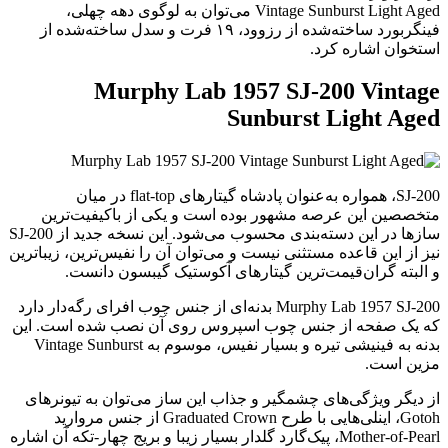
Vintage Sunburst Light Aged می‌توان به لوگوی دهه چهلی،
فینگربورد ساخته‌شده از رزوود، ۱۹ فرت و سدل ساخته‌شده از
استخوان اشاره کرد.
Murphy Lab 1957 SJ-200 Vintage
Sunburst Light Aged
SJ-200، همواره به‌عنوان پادشاه گیتارهای flat-top در میان
متخصصین این عرصه مشهور بوده است و یکی از باکیفیت‌ترین
سازها در این دسته‌بندی محسوب می‌شود. این نسخه جدید از SJ-200
نیز از این قاعده مستثنی نیست و می‌توان آن را نفیس‌ترین، زیباترین
و البته گران‌قیمت‌ترین گیتارهای آکوستیک گیبسون دانست.
Murphy Lab 1957 SJ-200 بدنه‌ای از جنس چوب افرای رگه‌دار دارد
که یک صفحه از جنس چوب اسپروس روی آن نصب شده است. این
بدنه به فینیشی تیره و بسیار نفیس، موسوم به Vintage Sunburst
مزین است.
از دیگر ویژگی‌های چشمگیر و جذاب این ساز می‌توان به تیونرهای
Gotoh، اینلی‌هایی با طرح Graduated Crown از جنس مروارید
Mother-of-Pearl، پیک‌گارد گلدار بسیار زیبا و بریج چهار-تکه آن اشاره