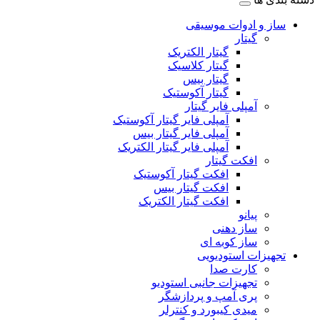
ساز و ادوات موسیقی
گیتار
گیتار الکتریک
گیتار کلاسیک
گیتار بیس
گیتار آکوستیک
آمپلی فایر گیتار
آمپلی فایر گیتار آکوستیک
آمپلی فایر گیتار بیس
آمپلی فایر گیتار الکتریک
افکت گیتار
افکت گیتار آکوستیک
افکت گیتار بیس
افکت گیتار الکتریک
پیانو
ساز دهنی
ساز کوبه ای
تجهیزات استودیویی
کارت صدا
تجهیزات جانبی استودیو
پری آمپ و پردازشگر
میدی کیبورد و کنترلر