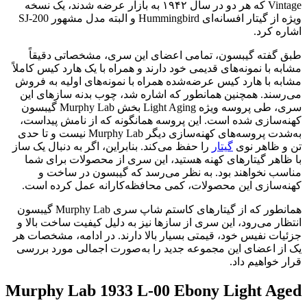
Vintage که هر دو در سال ۱۹۴۲ به بازار عرضه شدند، یک نسخه
ویژه از گیتار افسانه‌ای Hummingbird و البته مدل مشهور SJ-200
اشاره کرد.
طبق گفته گیبسون، تمامی اعضای این سری، مشخصاتی دقیقاً
مشابه با نمونه‌های قدیمی خود دارند و همراه با یک‌ هارد کیس کاملاً
مشابه با‌ هارد کیس عرضه‌شده همراه با نمونه‌های اولیه به فروش
می‌رسند. همچنین همانطور که اشاره شد، چوب بدنه سازهای این
سری، طی پروسه ویژه Light Aging بخش Murphy Lab گیبسون
کهنه‌سازی شده است. این پروسه همانگونه که از نامش پیداست،
به‌شدت پروسه‌های کهنه‌سازی دیگر Murphy Lab نیست و تا حدی
تن و ظاهر نوی
گیتار
را حفظ می‌کند. بنابراین، اگر به دنبال یک ساز
با ظاهر گیتارهای کهنه هستید، این سری از محصولات برای شما
مناسب نخواهند بود. به نظر می‌رسد که گیبسون در ساخت و
کهنه‌سازی این محصولات، کمی محافظه‌کارانه عمل کرده است.
همانطور که از گیتارهای کاستم شاپ سری Murphy Lab گیبسون
انتظار می‌رود، این سری از سازها نیز به دلیل کیفیت ساخت بالا و
جزئیات نفیس خود، قیمتی بسیار بالا دارند. در ادامه، مشخصات هر
یک از اعضای این مجموعه جدید را به‌صورت اجمالی مورد بررسی
قرار خواهیم داد.
Murphy Lab 1933 L-00 Ebony Light Aged