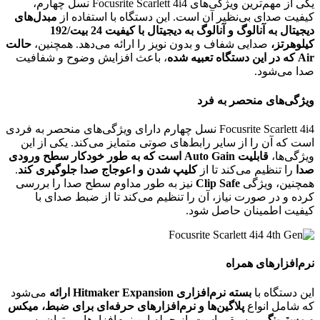
یکی از مهم‌ترین ویژگی‌های Focusrite Scarlett 4i4 نسل چهارم،
کیفیت صدای بی‌نظیر آن است. این دستگاه با استفاده از
مبدل‌های
دیجیتال به آنالوگ و آنالوگ به دیجیتال با کیفیت 24 بیت/192
کیلوهرتز،
صدایی شفاف و بدون نویز را ارائه می‌دهد. همچنین،
حالت
Air که در این دستگاه تعبیه شده
، باعث افزایش وضوح و شفافیت
صدا می‌شود.
ویژگی‌های منحصر به فرد
Focusrite Scarlett 4i4 نسل چهارم دارای ویژگی‌های منحصر به فردی
است که آن را از سایر رابط‌های صوتی متمایز می‌کند. یکی از این
ویژگی‌ها،
قابلیت Auto Gain است که به طور خودکار سطح ورودی
صدا
را تنظیم می‌کند تا از
کلیپ شدن و اعوجاج صدا جلوگیری کند
.
همچنین، ویژگی
Clip Safe
نیز به طور مداوم سطح صدا را بررسی
کرده و در صورت نیاز، آن را تنظیم می‌کند تا از ضبط صدای با
کیفیت اطمینان حاصل شود.
نرم‌افزارهای همراه
این دستگاه با
بسته نرم‌افزاری Hitmaker Expansion ارائه
می‌شود
که شامل انواع
پلاگین‌ها و نرم‌افزارهای حرفه‌ای برای ضبط، میکس
و مسترینگ
موسیقی است. از جمله این نرم‌افزارها می‌توان به