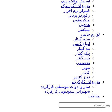
اسپیکر مانیتورینگ
تجهیزات آکوستیک
کنترلر نرم افزار
رکوردر پرتابل
میکروفون
هدفون
میکسر
لوازم جانبی
سیم گیتار
انواع کیس
بند گیتار
پیک گیتار
پایه گیتار
تخصصی
تیونر
کابل
تمیز کننده
تجهیزات کارکرده
ساز و ادوات موسیقی کارکرده
تجهیزات استودیویی کارکرده
مقالات