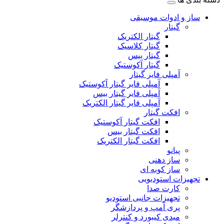
ساز و ادوات موسیقی
گیتار
گیتار الکتریک
گیتار کلاسیک
گیتار بیس
گیتار آکوستیک
آمپلی فایر گیتار
آمپلی فایر گیتار آکوستیک
آمپلی فایر گیتار بیس
آمپلی فایر گیتار الکتریک
افکت گیتار
افکت گیتار آکوستیک
افکت گیتار بیس
افکت گیتار الکتریک
پیانو
ساز دهنی
ساز کوبه ای
تجهیزات استودیویی
کارت صدا
تجهیزات جانبی استودیو
پری آمپ و پردازشگر
میدی کیبورد و کنترلر