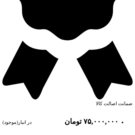
ضمانت اصالت کالا
٧۵,٠٠٠,٠٠٠
تومان
در انبار(موجود)