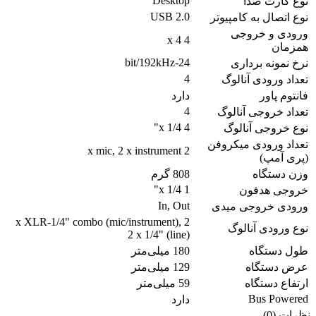
Desktop
نوع کارت صدا
USB 2.0
نوع اتصال به کامپیوتر
ورودی و خروجی
4 x 4
همزمان
24-bit/192kHz
نرخ نمونه برداری
4
تعداد ورودی آنالوگ
فانتوم پاور
دارد
4
تعداد خروجی آنالوگ
4 x 1/4"
نوع خروجی آنالوگ
تعداد ورودی میکروفن
2 x mic, 2 x instrument
(پری آمپ)
وزن دستگاه
808 گرم
1 x 1/4"
خروجی هدفون
In, Out
ورودی خروجی میدی
2 x XLR-1/4" combo (mic/instrument),
نوع ورودی آنالوگ
2 x 1/4" (line)
طول دستگاه
180 میلی‌متر
عرض دستگاه
129 میلی‌متر
ارتفاع دستگاه
59 میلی‌متر
Bus Powered
دارد
نظرات (0)