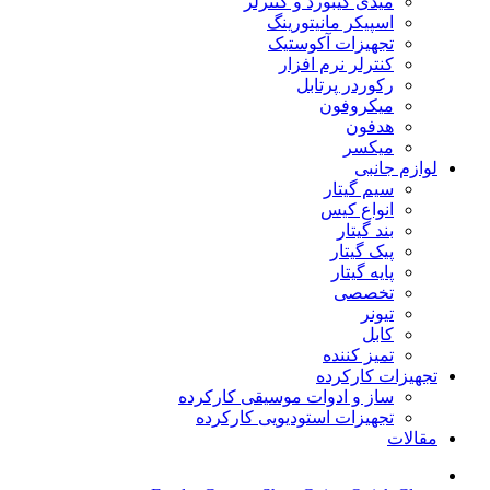
میدی کیبورد و کنترلر
اسپیکر مانیتورینگ
تجهیزات آکوستیک
کنترلر نرم افزار
رکوردر پرتابل
میکروفون
هدفون
میکسر
لوازم جانبی
سیم گیتار
انواع کیس
بند گیتار
پیک گیتار
پایه گیتار
تخصصی
تیونر
کابل
تمیز کننده
تجهیزات کارکرده
ساز و ادوات موسیقی کارکرده
تجهیزات استودیویی کارکرده
مقالات