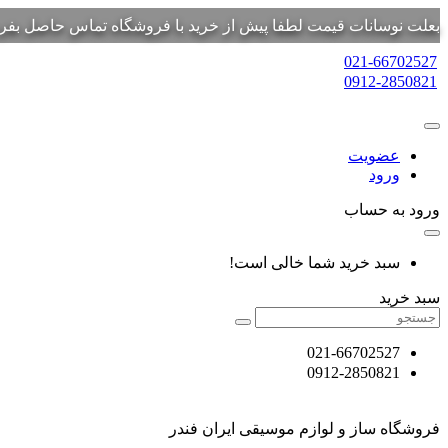
بعلت نوسانات قیمت لطفا پیش از خرید با فروشگاه تماس حاصل بفرم
021-66702527
0912-2850821
عضویت
ورود
ورود به حساب
سبد خرید شما خالی است!
سبد خرید
021-66702527
0912-2850821
فروشگاه ساز و لوازم موسیقی ایران فندر