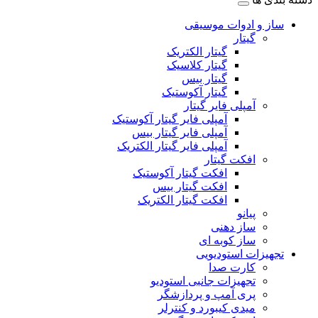
ساز و ادوات موسیقی
گیتار
گیتار الکتریک
گیتار کلاسیک
گیتار بیس
گیتار آکوستیک
آمپلی فایر گیتار
آمپلی فایر گیتار آکوستیک
آمپلی فایر گیتار بیس
آمپلی فایر گیتار الکتریک
افکت گیتار
افکت گیتار آکوستیک
افکت گیتار بیس
افکت گیتار الکتریک
پیانو
ساز دهنی
ساز کوبه ای
تجهیزات استودیویی
کارت صدا
تجهیزات جانبی استودیو
پری آمپ و پردازشگر
میدی کیبورد و کنترلر