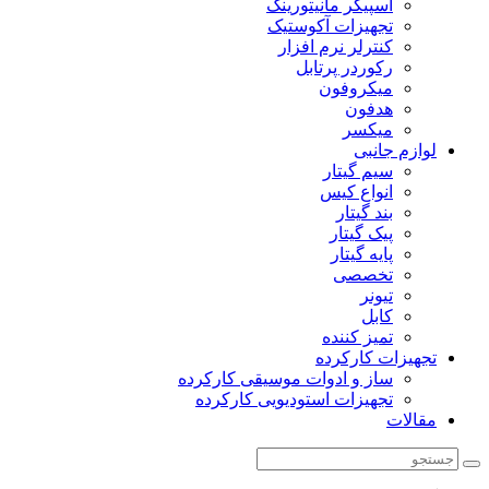
اسپیکر مانیتورینگ
تجهیزات آکوستیک
کنترلر نرم افزار
رکوردر پرتابل
میکروفون
هدفون
میکسر
لوازم جانبی
سیم گیتار
انواع کیس
بند گیتار
پیک گیتار
پایه گیتار
تخصصی
تیونر
کابل
تمیز کننده
تجهیزات کارکرده
ساز و ادوات موسیقی کارکرده
تجهیزات استودیویی کارکرده
مقالات