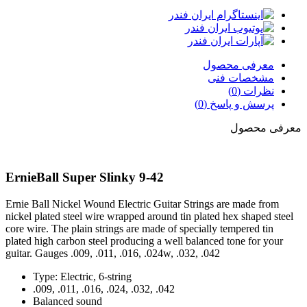
معرفی محصول
مشخصات فنی
نظرات (0)
پرسش و پاسخ (0)
معرفی محصول
ErnieBall Super Slinky 9-42
Ernie Ball Nickel Wound Electric Guitar Strings are made from
nickel plated steel wire wrapped around tin plated hex shaped steel
core wire. The plain strings are made of specially tempered tin
plated high carbon steel producing a well balanced tone for your
guitar. Gauges .009, .011, .016, .024w, .032, .042
Type: Electric, 6-string
.009, .011, .016, .024, .032, .042
Balanced sound