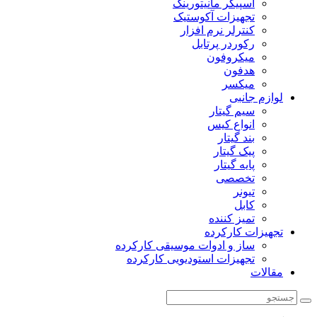
اسپیکر مانیتورینگ
تجهیزات آکوستیک
کنترلر نرم افزار
رکوردر پرتابل
میکروفون
هدفون
میکسر
لوازم جانبی
سیم گیتار
انواع کیس
بند گیتار
پیک گیتار
پایه گیتار
تخصصی
تیونر
کابل
تمیز کننده
تجهیزات کارکرده
ساز و ادوات موسیقی کارکرده
تجهیزات استودیویی کارکرده
مقالات