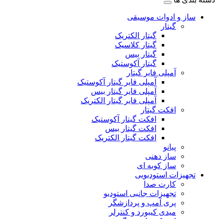
ساز و ادوات موسیقی
گیتار
گیتار الکتریک
گیتار کلاسیک
گیتار بیس
گیتار آکوستیک
آمپلی فایر گیتار
آمپلی فایر گیتار آکوستیک
آمپلی فایر گیتار بیس
آمپلی فایر گیتار الکتریک
افکت گیتار
افکت گیتار آکوستیک
افکت گیتار بیس
افکت گیتار الکتریک
پیانو
ساز دهنی
ساز کوبه ای
تجهیزات استودیویی
کارت صدا
تجهیزات جانبی استودیو
پری آمپ و پردازشگر
میدی کیبورد و کنترلر