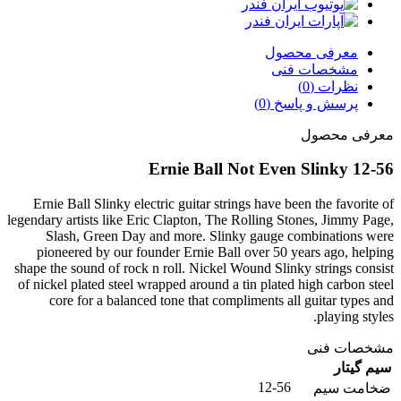
معرفی محصول
مشخصات فنی
نظرات (0)
پرسش و پاسخ (0)
معرفی محصول
Ernie Ball Not Even Slinky 12-56
Ernie Ball Slinky electric guitar strings have been the favorite of
legendary artists like Eric Clapton, The Rolling Stones, Jimmy Page,
Slash, Green Day and more. Slinky gauge combinations were
pioneered by our founder Ernie Ball over 50 years ago, helping
shape the sound of rock n roll. Nickel Wound Slinky strings consist
of nickel plated steel wrapped around a tin plated high carbon steel
core for a balanced tone that compliments all guitar types and
playing styles.
مشخصات فنی
سیم گیتار
12-56
ضخامت سیم