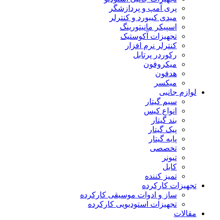
پری آمپ و پردازشگر
میدی کیبورد و کنترلر
اسپیکر مانیتورینگ
تجهیزات آکوستیک
کنترلر نرم افزار
رکوردر پرتابل
میکروفون
هدفون
میکسر
لوازم جانبی
سیم گیتار
انواع کیس
بند گیتار
پیک گیتار
پایه گیتار
تخصصی
تیونر
کابل
تمیز کننده
تجهیزات کارکرده
ساز و ادوات موسیقی کارکرده
تجهیزات استودیویی کارکرده
مقالات