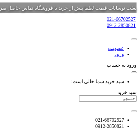
بعلت نوسانات قیمت لطفا پیش از خرید با فروشگاه تماس حاصل بفرم
021-66702527
0912-2850821
عضویت
ورود
ورود به حساب
سبد خرید شما خالی است!
سبد خرید
021-66702527
0912-2850821