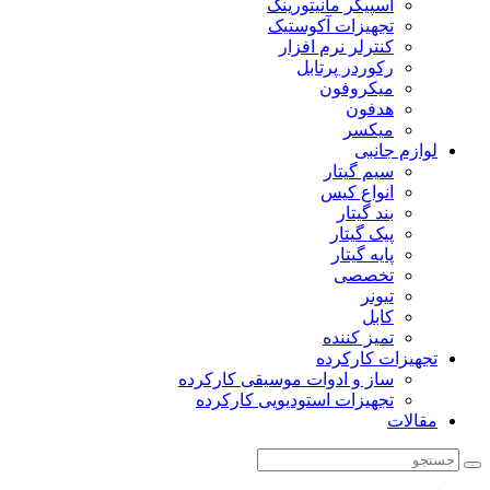
اسپیکر مانیتورینگ
تجهیزات آکوستیک
کنترلر نرم افزار
رکوردر پرتابل
میکروفون
هدفون
میکسر
لوازم جانبی
سیم گیتار
انواع کیس
بند گیتار
پیک گیتار
پایه گیتار
تخصصی
تیونر
کابل
تمیز کننده
تجهیزات کارکرده
ساز و ادوات موسیقی کارکرده
تجهیزات استودیویی کارکرده
مقالات