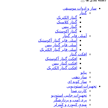
ساز و ادوات موسیقی
گیتار
گیتار الکتریک
گیتار کلاسیک
گیتار بیس
گیتار آکوستیک
آمپلی فایر گیتار
آمپلی فایر گیتار آکوستیک
آمپلی فایر گیتار بیس
آمپلی فایر گیتار الکتریک
افکت گیتار
افکت گیتار آکوستیک
افکت گیتار بیس
افکت گیتار الکتریک
پیانو
ساز دهنی
ساز کوبه ای
تجهیزات استودیویی
کارت صدا
تجهیزات جانبی استودیو
پری آمپ و پردازشگر
میدی کیبورد و کنترلر