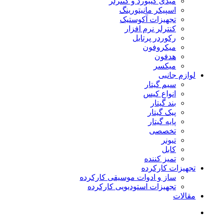
میدی کیبورد و کنترلر
اسپیکر مانیتورینگ
تجهیزات آکوستیک
کنترلر نرم افزار
رکوردر پرتابل
میکروفون
هدفون
میکسر
لوازم جانبی
سیم گیتار
انواع کیس
بند گیتار
پیک گیتار
پایه گیتار
تخصصی
تیونر
کابل
تمیز کننده
تجهیزات کارکرده
ساز و ادوات موسیقی کارکرده
تجهیزات استودیویی کارکرده
مقالات