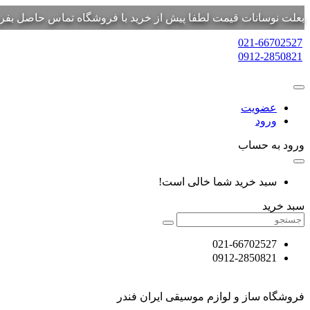
بعلت نوسانات قیمت لطفا پیش از خرید با فروشگاه تماس حاصل بفرم
021-66702527
0912-2850821
عضویت
ورود
ورود به حساب
سبد خرید شما خالی است!
سبد خرید
021-66702527
0912-2850821
فروشگاه ساز و لوازم موسیقی ایران فندر