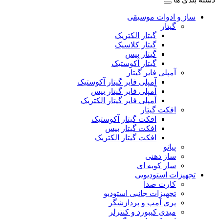
ساز و ادوات موسیقی
گیتار
گیتار الکتریک
گیتار کلاسیک
گیتار بیس
گیتار آکوستیک
آمپلی فایر گیتار
آمپلی فایر گیتار آکوستیک
آمپلی فایر گیتار بیس
آمپلی فایر گیتار الکتریک
افکت گیتار
افکت گیتار آکوستیک
افکت گیتار بیس
افکت گیتار الکتریک
پیانو
ساز دهنی
ساز کوبه ای
تجهیزات استودیویی
کارت صدا
تجهیزات جانبی استودیو
پری آمپ و پردازشگر
میدی کیبورد و کنترلر