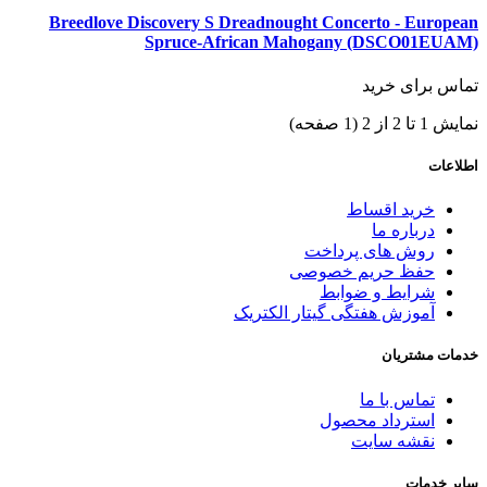
Breedlove Discovery S Dreadnought Concerto - European
Spruce-African Mahogany (DSCO01EUAM)
تماس برای خرید
نمایش 1 تا 2 از 2 (1 صفحه)
اطلاعات
خرید اقساط
درباره ما
روش های پرداخت
حفظ حریم خصوصی
شرایط و ضوابط
آموزش هفتگی گیتار الکتریک
خدمات مشتریان
تماس با ما
استرداد محصول
نقشه سایت
سایر خدمات