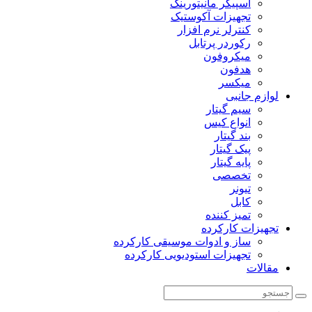
اسپیکر مانیتورینگ
تجهیزات آکوستیک
کنترلر نرم افزار
رکوردر پرتابل
میکروفون
هدفون
میکسر
لوازم جانبی
سیم گیتار
انواع کیس
بند گیتار
پیک گیتار
پایه گیتار
تخصصی
تیونر
کابل
تمیز کننده
تجهیزات کارکرده
ساز و ادوات موسیقی کارکرده
تجهیزات استودیویی کارکرده
مقالات