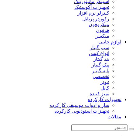
اسپیکر مانیتورینگ
تجهیزات آکوستیک
کنترلر نرم افزار
رکوردر پرتابل
میکروفون
هدفون
میکسر
لوازم جانبی
سیم گیتار
انواع کیس
بند گیتار
پیک گیتار
پایه گیتار
تخصصی
تیونر
کابل
تمیز کننده
تجهیزات کارکرده
ساز و ادوات موسیقی کارکرده
تجهیزات استودیویی کارکرده
مقالات