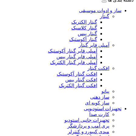
ساز و ادوات موسیقی
گیتار
گیتار الکتریک
گیتار کلاسیک
گیتار بیس
گیتار آکوستیک
آمپلی فایر گیتار
آمپلی فایر گیتار آکوستیک
آمپلی فایر گیتار بیس
آمپلی فایر گیتار الکتریک
افکت گیتار
افکت گیتار آکوستیک
افکت گیتار بیس
افکت گیتار الکتریک
پیانو
ساز دهنی
ساز کوبه ای
تجهیزات استودیویی
کارت صدا
تجهیزات جانبی استودیو
پری آمپ و پردازشگر
میدی کیبورد و کنترلر