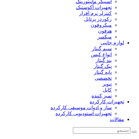
اسپیکر مانیتورینگ
تجهیزات آکوستیک
کنترلر نرم افزار
رکوردر پرتابل
میکروفون
هدفون
میکسر
لوازم جانبی
سیم گیتار
انواع کیس
بند گیتار
پیک گیتار
پایه گیتار
تخصصی
تیونر
کابل
تمیز کننده
تجهیزات کارکرده
ساز و ادوات موسیقی کارکرده
تجهیزات استودیویی کارکرده
مقالات