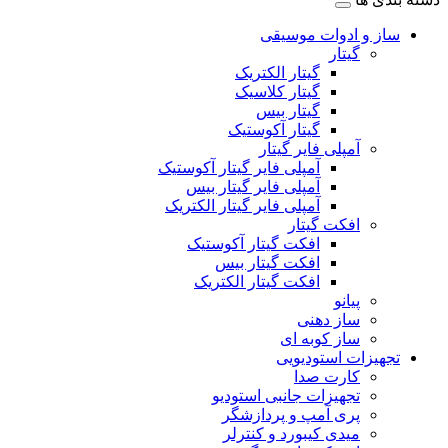
ساز و ادوات موسیقی
گیتار
گیتار الکتریک
گیتار کلاسیک
گیتار بیس
گیتار آکوستیک
آمپلی فایر گیتار
آمپلی فایر گیتار آکوستیک
آمپلی فایر گیتار بیس
آمپلی فایر گیتار الکتریک
افکت گیتار
افکت گیتار آکوستیک
افکت گیتار بیس
افکت گیتار الکتریک
پیانو
ساز دهنی
ساز کوبه ای
تجهیزات استودیویی
کارت صدا
تجهیزات جانبی استودیو
پری آمپ و پردازشگر
میدی کیبورد و کنترلر