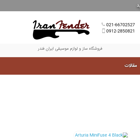
د
021-66702527
0912-2850821
فروشگاه ساز و لوازم موسیقی ایران فندر
مقالات