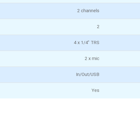
2 channels
2
4 x 1/4" TRS
2 x mic
In/Out/USB
Yes