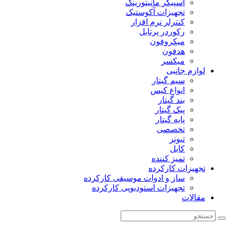
اسپیکر مانیتورینگ
تجهیزات آکوستیک
کنترلر نرم افزار
رکوردر پرتابل
میکروفون
هدفون
میکسر
لوازم جانبی
سیم گیتار
انواع کیس
بند گیتار
پیک گیتار
پایه گیتار
تخصصی
تیونر
کابل
تمیز کننده
تجهیزات کارکرده
ساز و ادوات موسیقی کارکرده
تجهیزات استودیویی کارکرده
مقالات