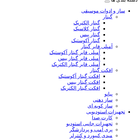
ساز و ادوات موسیقی
گیتار
گیتار الکتریک
گیتار کلاسیک
گیتار بیس
گیتار آکوستیک
آمپلی فایر گیتار
آمپلی فایر گیتار آکوستیک
آمپلی فایر گیتار بیس
آمپلی فایر گیتار الکتریک
افکت گیتار
افکت گیتار آکوستیک
افکت گیتار بیس
افکت گیتار الکتریک
پیانو
ساز دهنی
ساز کوبه ای
تجهیزات استودیویی
کارت صدا
تجهیزات جانبی استودیو
پری آمپ و پردازشگر
میدی کیبورد و کنترلر