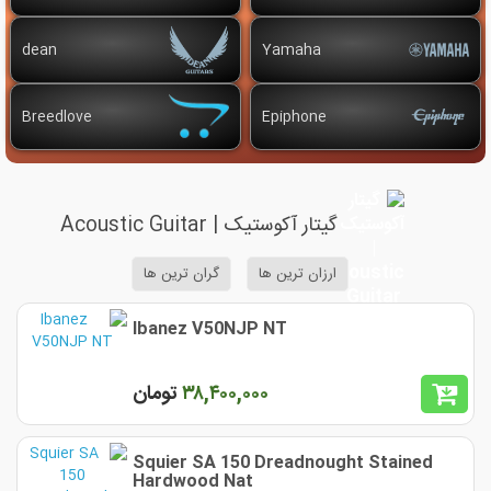
dean
Yamaha
Breedlove
Epiphone
گیتار آکوستیک | Acoustic Guitar
ارزان ترین ها
گران ترین ها
Ibanez V50NJP NT
٣٨,۴٠٠,٠٠٠
تومان
Squier SA 150 Dreadnought Stained
Hardwood Nat