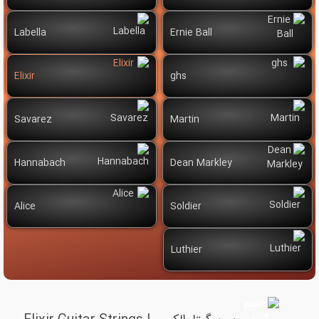
Labella
Ernie Ball
Elixir
ghs
Savarez
Martin
Hannabach
Dean Markley
Alice
Soldier
Luthier