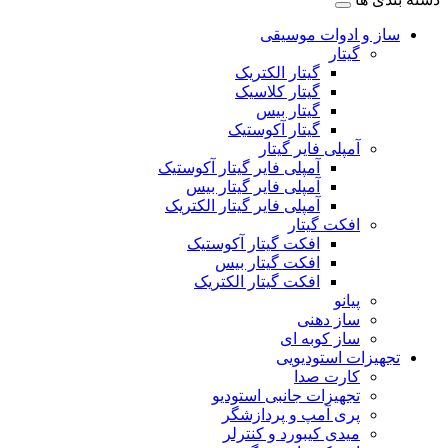
ساز و ادوات موسیقی
گیتار
گیتار الکتریک
گیتار کلاسیک
گیتار بیس
گیتار آکوستیک
آمپلی فایر گیتار
آمپلی فایر گیتار آکوستیک
آمپلی فایر گیتار بیس
آمپلی فایر گیتار الکتریک
افکت گیتار
افکت گیتار آکوستیک
افکت گیتار بیس
افکت گیتار الکتریک
پیانو
ساز دهنی
ساز کوبه ای
تجهیزات استودیویی
کارت صدا
تجهیزات جانبی استودیو
پری آمپ و پردازشگر
میدی کیبورد و کنترلر