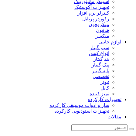
اسپیکر مانیتورینگ
تجهیزات آکوستیک
کنترلر نرم افزار
رکوردر پرتابل
میکروفون
هدفون
میکسر
لوازم جانبی
سیم گیتار
انواع کیس
بند گیتار
پیک گیتار
پایه گیتار
تخصصی
تیونر
کابل
تمیز کننده
تجهیزات کارکرده
ساز و ادوات موسیقی کارکرده
تجهیزات استودیویی کارکرده
مقالات